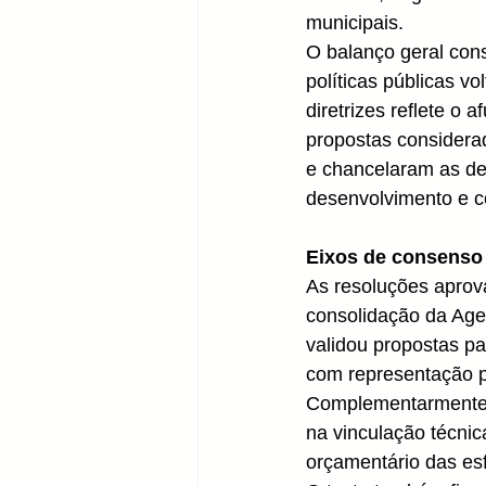
municipais.
O balanço geral cons
políticas públicas v
diretrizes reflete o
propostas considerad
e chancelaram as de
desenvolvimento e c
Eixos de consenso
As resoluções aprova
consolidação da Agen
validou propostas pa
com representação par
Complementarmente, 
na vinculação técni
orçamentário das es