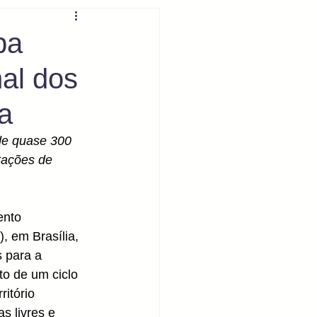
pa
al dos
a
de quase 300 
tações de 
ento 
, em Brasília, 
 para a 
o de um ciclo 
itório 
s livres e 