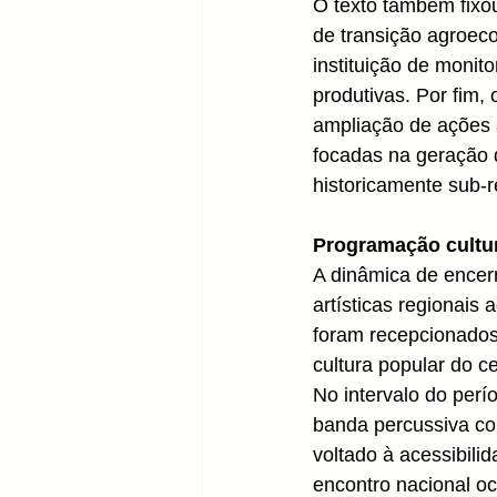
O texto também fixou
de transição agroeco
instituição de moni
produtivas. Por fim,
ampliação de ações 
focadas na geração d
historicamente sub-
Programação cultur
A dinâmica de encer
artísticas regionais
foram recepcionados
cultura popular do c
No intervalo do per
banda percussiva co
voltado à acessibilid
encontro nacional o