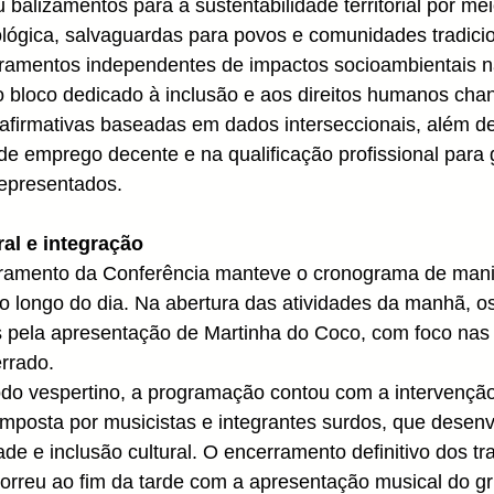
 balizamentos para a sustentabilidade territorial por me
lógica, salvaguardas para povos e comunidades tradicio
toramentos independentes de impactos socioambientais n
 o bloco dedicado à inclusão e aos direitos humanos cha
afirmativas baseadas em dados interseccionais, além de
e emprego decente e na qualificação profissional para 
representados.
al e integração
ramento da Conferência manteve o cronograma de mani
 ao longo do dia. Na abertura das atividades da manhã, os
 pela apresentação de Martinha do Coco, com foco nas 
errado.
íodo vespertino, a programação contou com a intervençã
mposta por musicistas e integrantes surdos, que desenv
ade e inclusão cultural. O encerramento definitivo dos tr
correu ao fim da tarde com a apresentação musical do 