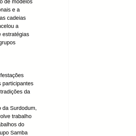
io de modelos 
nais e a 
as cadeias 
ncelou a 
 estratégias 
grupos 
festações 
 participantes 
tradições da 
o da Surdodum, 
olve trabalho 
abalhos do 
grupo Samba 