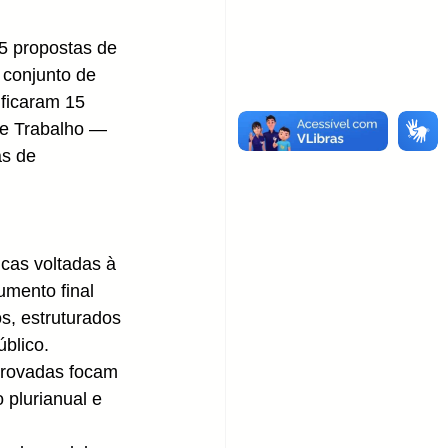
5 propostas de 
 conjunto de 
ificaram 15 
de Trabalho — 
s de 
cas voltadas à 
mento final 
s, estruturados 
blico. 
provadas focam 
plurianual e 