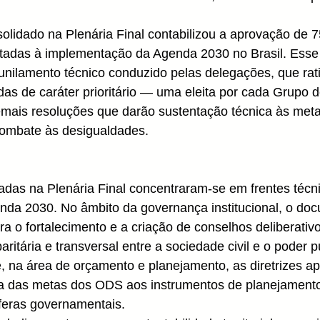
olidado na Plenária Final contabilizou a aprovação de 7
oltadas à implementação da Agenda 2030 no Brasil. Esse
 afunilamento técnico conduzido pelas delegações, que rat
as de caráter prioritário — uma eleita por cada Grupo 
mais resoluções que darão sustentação técnica às meta
ombate às desigualdades.
das na Plenária Final concentraram-se em frentes técni
da 2030. No âmbito da governança institucional, o docu
ra o fortalecimento e a criação de conselhos deliberativo
itária e transversal entre a sociedade civil e o poder pú
na área de orçamento e planejamento, as diretrizes a
ca das metas dos ODS aos instrumentos de planejamento 
feras governamentais.